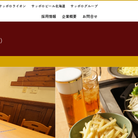
サッポロライオン
サッポロビール北海道
サッポログループ
採用情報
企業概要
お問合せ
い）