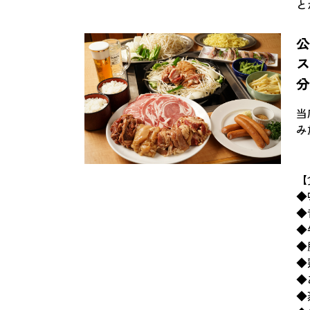
と
ス
当
み
【
◆
◆
◆
◆
◆
◆
◆