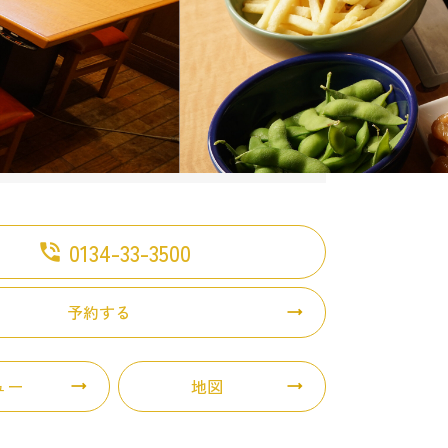
0134-33-3500
phone_in_talk
予約する
ュー
地図