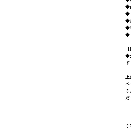
◆
◆
◆
◆
◆
【
◆
ド
上
ペ
※
だ
※