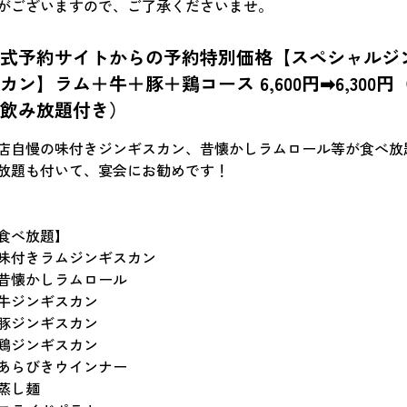
がございますので、ご了承くださいませ。
公式予約サイトからの予約特別価格【スペシャルジ
カン】ラム＋牛＋豚＋鶏コース 6,600円➡6,300円（
分飲み放題付き）
店自慢の味付きジンギスカン、昔懐かしラムロール等が食べ放
放題も付いて、宴会にお勧めです！
食べ放題】
味付きラムジンギスカン
昔懐かしラムロール
牛ジンギスカン
豚ジンギスカン
鶏ジンギスカン
あらびきウインナー
蒸し麺