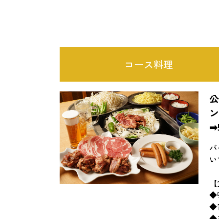
コース料理
ン
➡
バ
い
【
◆
◆
◆