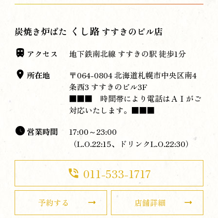
くし路
炭焼き炉ばた
すすきのビル店
アクセス
地下鉄南北線 すすきの駅 徒歩1分
所在地
〒064-0804 北海道札幌市中央区南4
条西3 すすきのビル3F
■■■ 時間帯により電話はＡＩがご
対応いたします。■■■
営業時間
17:00～23:00
（L.O.22:15、ドリンクL.O.22:30）
011-533-1717
phone_in_talk
予約する
店舗詳細