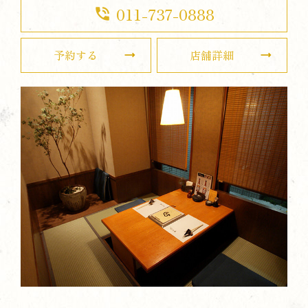
011-737-0888
phone_in_talk
予約する
店舗詳細