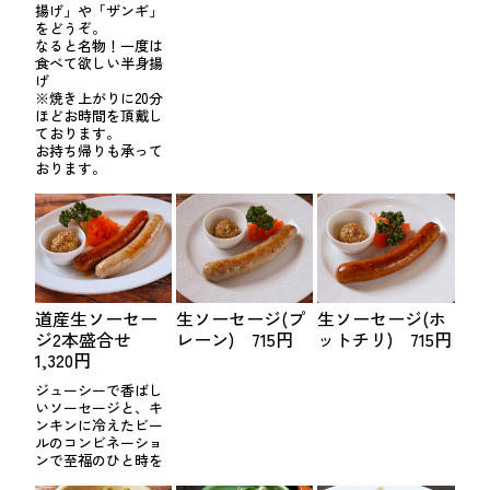
揚げ」や「ザンギ」
をどうぞ。
なると名物！一度は
食べて欲しい半身揚
げ
※焼き上がりに20分
ほどお時間を頂戴し
ております。
お持ち帰りも承って
おります。
道産生ソーセー
生ソーセージ(プ
生ソーセージ(ホ
ジ2本盛合せ
レーン) 715円
ットチリ) 715円
1,320円
ジューシーで香ばし
いソーセージと、キ
ンキンに冷えたビー
ルのコンビネーショ
ンで至福のひと時を