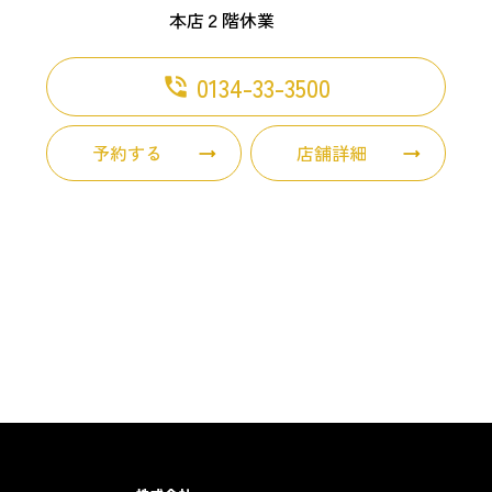
本店２階休業
0134-33-3500
phone_in_talk
予約する
店舗詳細