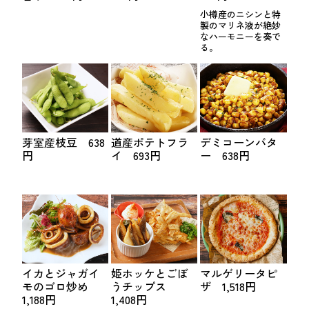
小樽産のニシンと特
製のマリネ液が絶妙
なハーモニーを奏で
る。
芽室産枝豆 638
道産ポテトフラ
デミコーンバタ
円
イ 693円
ー 638円
イカとジャガイ
姫ホッケとごぼ
マルゲリータピ
モのゴロ炒め
うチップス
ザ 1,518円
1,188円
1,408円