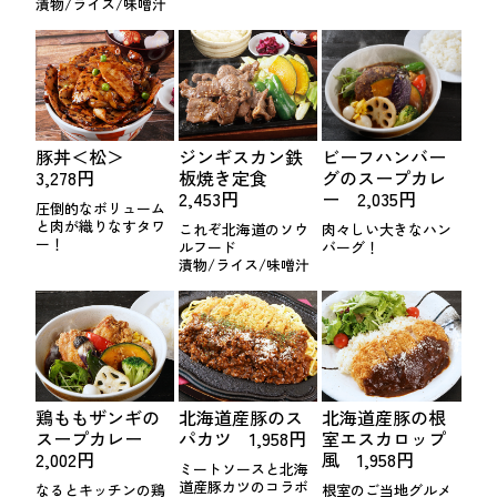
漬物/ライス/味噌汁
豚丼＜松＞
ジンギスカン鉄
ビーフハンバー
3,278円
板焼き定食
グのスープカレ
2,453円
ー 2,035円
圧倒的なボリューム
と肉が織りなすタワ
これぞ北海道のソウ
肉々しい大きなハン
ー！
ルフード
バーグ！
漬物/ライス/味噌汁
鶏ももザンギの
北海道産豚のス
北海道産豚の根
スープカレー
パカツ 1,958円
室エスカロップ
2,002円
風 1,958円
ミートソースと北海
道産豚カツのコラボ
なるとキッチンの鶏
根室のご当地グルメ