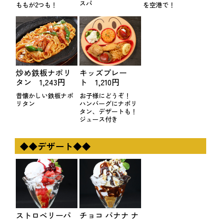
スパ
ももが2つも！
を空港で！
炒め鉄板ナポリ
キッズプレー
タン 1,243円
ト 1,210円
昔懐かしい鉄板ナポ
お子様にどうぞ！
リタン
ハンバーグにナポリ
タン、デザートも！
ジュース付き
◆◆デザート◆◆
ストロベリーパ
チョコ バナナ ナ