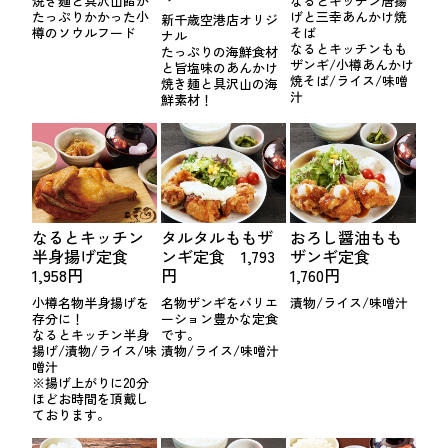
焼き麺と具沢山餡が
なるとキッチン唐揚
たっぷりかかった小
げと三幸あんかけ焼
新千歳空港店オリジ
樽のソウルフード
そば
ナル
なるとキッチンもも
たっぷりの海鮮食材
ザンギ/小樽あんかけ
と旨塩味のあんかけ
焼そば/ライス/味噌
焼き麺と具沢山の海
汁
鮮素材！
なるとキッチン
タルタルももザ
おろし醤油もも
半身揚げ定食
ンギ定食 1,793
ザンギ定食
1,958円
円
1,760円
小樽名物半身揚げを
名物ザンギをバリエ
漬物/ライス/味噌汁
存分に！
ーション豊かな定食
なるとキッチン半身
です。
揚げ/漬物/ライス/味
漬物/ライス/味噌汁
噌汁
※揚げ上がりに20分
ほどお時間を頂戴し
ております。