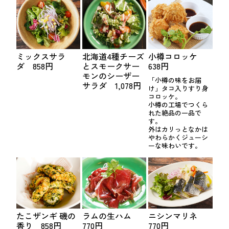
ミックスサラ
北海道4種チーズ
小樽コロッケ
ダ 858円
とスモークサー
638円
モンのシーザー
「小樽の味をお届
サラダ 1,078円
け」タコ入りすり身
コロッケ。
小樽の工場でつくら
れた絶品の一品で
す。
外はカリっとなかは
やわらかくジューシ
ーな味わいです。
たこザンギ 磯の
ラムの生ハム
ニシンマリネ
香り 858円
770円
770円