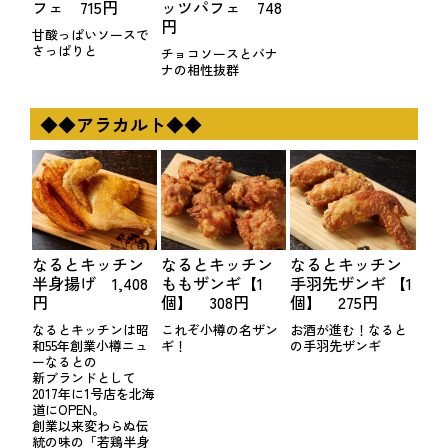
フェ 715円
ッツパフェ 748
円
甘酸っぱいソースで
さっぱりと
チョコソースとバナ
ナの相性抜群
◆◆アラカルト◆◆
なるとキッチン
なるとキッチン
なるとキッチン
半身揚げ 1,408
ももザンギ【1
手羽先ザンギ 【1
円
個】 308円
個】 275円
なるとキッチンは昭
これぞ小樽の名ザン
お酒が進む！なると
和55年創業小樽ニュ
ギ！
の手羽先ザンギ
ーなるとの
新ブランドとして
2017年に1号店を北海
道にOPEN。
創業以来変わらぬ伝
統の味の「若鶏半身