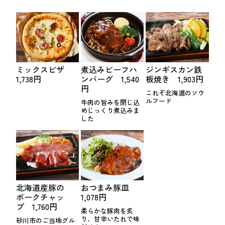
ミックスピザ
煮込みビーフハ
ジンギスカン鉄
1,738円
ンバーグ 1,540
板焼き 1,903円
円
これぞ北海道のソウ
ルフード
牛肉の旨みを閉じ込
めじっくり煮込みま
した
北海道産豚の
おつまみ豚皿
ポークチャッ
1,078円
プ 1,760円
柔らかな豚肉を炙
り、甘辛いたれで味
砂川市のご当地グル