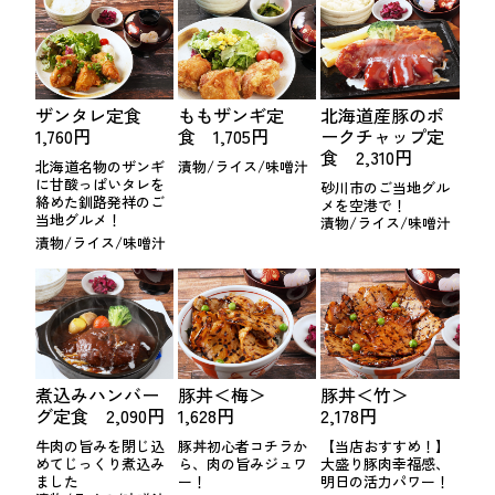
ザンタレ定食
ももザンギ定
北海道産豚のポ
1,760円
食 1,705円
ークチャップ定
食 2,310円
北海道名物のザンギ
漬物/ライス/味噌汁
に甘酸っぱいタレを
砂川市のご当地グル
絡めた釧路発祥のご
メを空港で！
当地グルメ！
漬物/ライス/味噌汁
漬物/ライス/味噌汁
煮込みハンバー
豚丼＜梅＞
豚丼＜竹＞
グ定食 2,090円
1,628円
2,178円
牛肉の旨みを閉じ込
豚丼初心者コチラか
【当店おすすめ！】
めてじっくり煮込み
ら、肉の旨みジュワ
大盛り豚肉幸福感、
ました
ー！
明日の活力パワー！